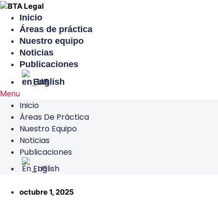
Omitir
e
Inicio
ir
Áreas de práctica
al
Nuestro equipo
contenido
Noticias
Publicaciones
English
Menu
Inicio
Áreas De Práctica
Nuestro Equipo
Noticias
Publicaciones
English
octubre 1, 2025